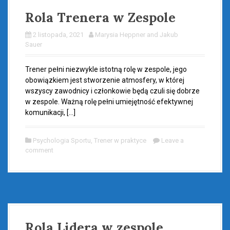
Rola Trenera w Zespole
2 listopada, 2021
Marysia Heppner and Jakub
Sauer
Trener pełni niezwykle istotną rolę w zespole, jego
obowiązkiem jest stworzenie atmosfery, w której
wszyscy zawodnicy i członkowie będą czuli się dobrze
w zespole. Ważną rolę pełni umiejętność efektywnej
komunikacji, […]
Psychologia Sportu
,
Trener w praktyce
Leave a
comment
Rola Lidera w zespole