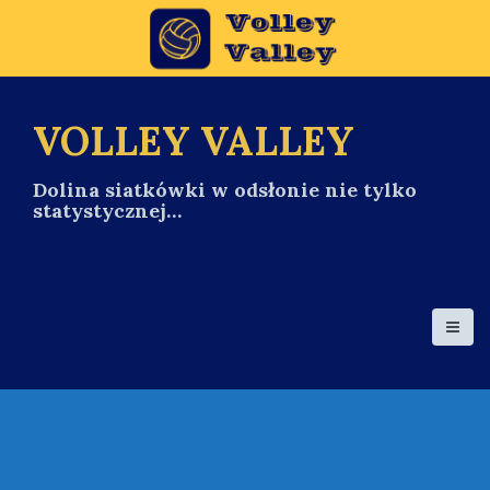
S
k
i
p
t
o
VOLLEY VALLEY
c
o
Dolina siatkówki w odsłonie nie tylko
n
statystycznej…
t
e
n
t