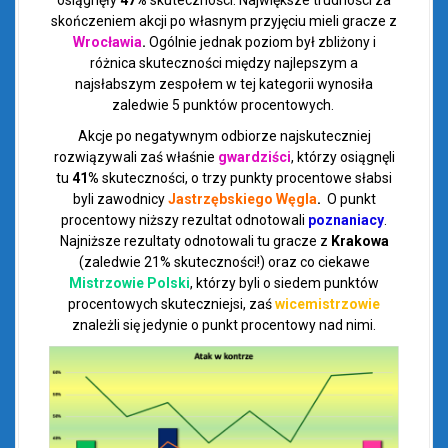
osiągnęły
47%
skuteczności. Największe trudności za
skończeniem akcji po własnym przyjęciu mieli gracze z
Wrocławia
.
Ogólnie jednak poziom był zbliżony i
różnica skuteczności między najlepszym a
najsłabszym zespołem w tej kategorii wynosiła
zaledwie 5 punktów procentowych.
Akcje po negatywnym odbiorze najskuteczniej
rozwiązywali zaś właśnie
gwardziści
, którzy osiągnęli
tu
41%
skuteczności, o trzy punkty procentowe słabsi
byli zawodnicy
Jastrzębskiego Węgla
.
O punkt
procentowy niższy rezultat odnotowali
poznaniacy
.
Najniższe rezultaty odnotowali tu gracze z
Krakowa
(zaledwie 21% skuteczności!) oraz co ciekawe
Mistrzowie Polski
, którzy byli o siedem punktów
procentowych skuteczniejsi, zaś
wicemistrzowie
znależli się jedynie o punkt procentowy nad nimi.