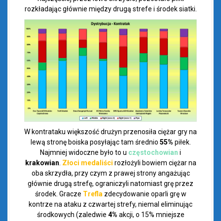
rozkładając głównie między drugą strefe i środek siatki.
W kontrataku większość drużyn przenosiła ciężar gry na
lewą stronę boiska posyłając tam średnio
55%
piłek.
Najmniej widoczne było to u
częstochowian
i
krakowian
.
Złoci medaliści
rozłożyli bowiem ciężar na
oba skrzydła, przy czym z prawej strony angażując
głównie drugą strefę, ograniczyli natomiast grę przez
środek. Gracze
Trefla
zdecydowanie oparli grę w
kontrze na ataku z czwartej strefy, niemal eliminując
środkowych (zaledwie
4%
akcji, o 15% mniejsze