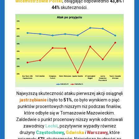
wicemistrzowie Polski
, osiągając odpowiednio
43,8%
i
44%
skuteczności.
Najwyższą skuteczność ataku pierwszej akcji osiągnęli
jastrzębianie
i było to
51%
, co było wynikiem o pięć
punktów procentowych niższym niż podczas finałów,
które odbyłe się w Tomaszowie Mazowieckim.
Zaldedwie o punkt procenowy niższy wynik odnotowali
zawodnicy
Lechii
, pozytywnie wypadły również
drużyny
Częstochowy
,
Gdańska
i
Warszawy
,
które