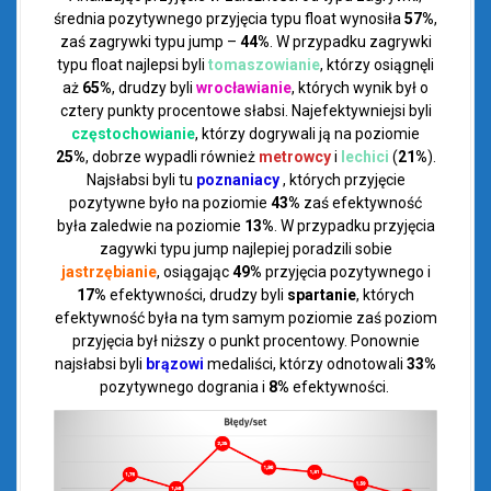
średnia pozytywnego przyjęcia typu float wynosiła
57%
,
zaś zagrywki typu jump –
44%
. W przypadku zagrywki
typu float najlepsi byli
tomaszowianie
, którzy osiągnęli
aż
65%
, drudzy byli
wrocławianie
, których wynik był o
cztery punkty procentowe słabsi. Najefektywniejsi byli
częstochowianie
, którzy dogrywali ją na poziomie
25%
, dobrze wypadli również
metrowcy
i
lechici
(
21%
).
Najsłabsi byli tu
poznaniacy
, których przyjęcie
pozytywne było na poziomie
43%
zaś efektywność
była zaledwie na poziomie
13%
. W przypadku przyjęcia
zagywki typu jump najlepiej poradzili sobie
jastrzębianie
, osiągając
49%
przyjęcia pozytywnego i
17%
efektywności, drudzy byli
spartanie
, których
efektywność była na tym samym poziomie zaś poziom
przyjęcia był niższy o punkt procentowy. Ponownie
najsłabsi byli
brązowi
medaliści, którzy odnotowali
33%
pozytywnego dogrania i
8%
efektywności.