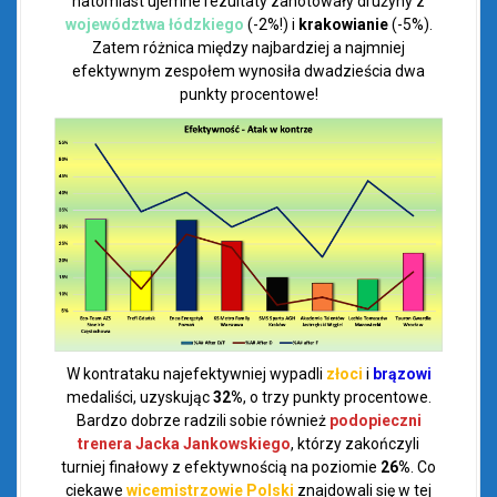
natomiast ujemne rezultaty zanotowały drużyny z
województwa łódzkiego
(-2%!) i
krakowianie
(-5%).
Zatem różnica między najbardziej a najmniej
efektywnym zespołem wynosiła dwadzieścia dwa
punkty procentowe!
W kontrataku najefektywniej wypadli
złoci
i
brązowi
medaliści, uzyskując
32%
, o trzy punkty procentowe.
Bardzo dobrze radzili sobie również
podopieczni
trenera Jacka Jankowskiego
, którzy zakończyli
turniej finałowy z efektywnością na poziomie
26%
. Co
ciekawe
wicemistrzowie Polski
znajdowali się w tej