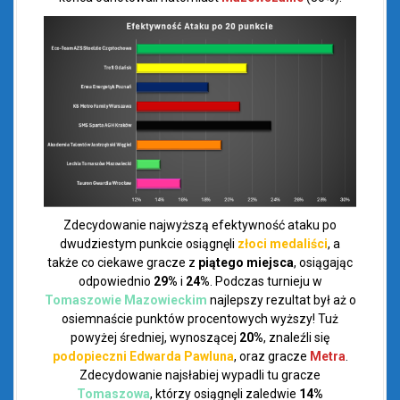
Zdecydowanie najwyższą efektywność ataku po
dwudziestym punkcie osiągnęli
złoci medaliści
, a
także co ciekawe gracze z
piątego
miejsca
, osiągając
odpowiednio
29%
i
24%
. Podczas turnieju w
Tomaszowie Mazowieckim
najlepszy rezultat był aż o
osiemnaście punktów procentowych wyższy! Tuż
powyżej średniej, wynoszącej
20%
, znaleźli się
podopieczni Edwarda Pawluna
, oraz gracze
Metra
.
Zdecydowanie najsłabiej wypadli tu gracze
Tomaszowa
, którzy osiągnęli zaledwie
14%