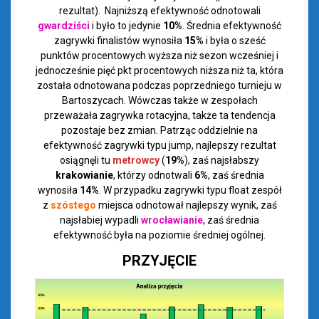
rezultat). Najniższą efektywność odnotowali
gwardziści
i było to jedynie
10%
. Średnia efektywność
zagrywki finalistów wynosiła
15%
i była o sześć
punktów procentowych wyższa niż sezon wcześniej i
jednocześnie pięć pkt procentowych niższa niż ta, która
została odnotowana podczas poprzedniego turnieju w
Bartoszycach. Wówczas także w zespołach
przeważała zagrywka rotacyjna, także ta tendencja
pozostaje bez zmian. Patrząc oddzielnie na
efektywność zagrywki typu jump, najlepszy rezultat
osiągnęli tu
metrowcy
(
19%
), zaś najsłabszy
krakowianie
, którzy odnotwali
6%
, zaś średnia
wynosiła
14%
. W przypadku zagrywki typu float zespół
z
szóstego
miejsca
odnotował najlepszy wynik, zaś
najsłabiej wypadli
wrocławianie
, zaś średnia
efektywność była na poziomie średniej ogólnej.
PRZYJĘCIE