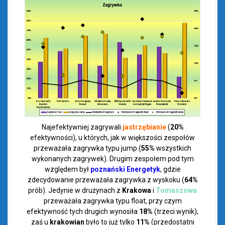
Najefektywniej zagrywali
jastrzębianie
(
20%
efektywności), u których, jak w większości zespołów
przeważała zagrywka typu jump (
55%
wszystkich
wykonanych zagrywek). Drugim zespołem pod tym
względem był
poznański Energetyk
, gdzie
zdecydowanie przeważała zagrywka z wyskoku (
64%
prób). Jedynie w drużynach z
Krakowa
i
Tomaszowa
przeważała zagrywka typu float, przy czym
efektywność tych drugich wynosiła
18%
(trzeci wynik),
zaś u
krakowian
było to już tylko
11%
(przedostatni