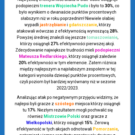
podopieczni
trenera Wojciecha Pudo
i było to
30%
, co
było wynikiem o dwanaście punktów procentowych
słabszym niż w roku poprzednim! Niewiele słabiej
wypadli
jastrzębianie
i
gdańszczanie
, którzy
atakowali wówczas z efektywnością wynoszącą
28%
.
Powyżej średniej znależli się jeszcze
tomaszowianie
,
którzy osiągnęli
27%
efektywności pierwszej akcji.
Zdecydowanie największe trudności mieli
podopieczni
Mateusza Redlarskiego
, którzy osiągnęli zaledwie
20%
efektywności w tym elemencie. Zatem różnica
między najlepszym a najsłabszym zespołem w tej
kategorii wynosiła dziesięć punktów procentowych,
czyli poziom był bardziej wyrównany niż w sezonie
2022/2023.
Analizując atak po negatywnym przyjęciu widzimy, że
najlepsi byli gracze z
szóstego
miejsca
którzy osiągnęli
tu
17%
. Niezłym rezultatem mogli pochwalić się
również
Mistrzowie Polski
oraz gracze z
Wielkopolski
, którzy osiągnęli
15%
. Zerową
efektywność w tych akcjach odnotowali
Pomorzanie
,