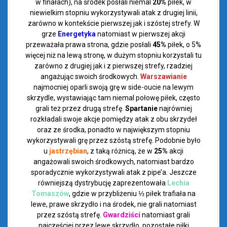
w finałach), na środek posłali niemal
20%
piłek, w
niewielkim stopniu wykorzystywali atak z drugiej linii,
zarówno w kontekście pierwszej jak i szóstej strefy. W
grze
Energetyka
natomiast w pierwszej akcji
przeważała prawa strona, gdzie posłali
45%
piłek, o 5%
więcej niż na lewą stronę, w dużym stopniu korzystali tu
zarówno z drugiej jak i z pierwszej strefy, rzadziej
angażując swoich środkowych.
Warszawianie
najmocniej oparli swoją grę w side-oucie na lewym
skrzydle, wystawiając tam niemal połowę piłek, często
grali też przez drugą strefę.
Spartanie
najrówniej
rozkładali swoje akcje pomiędzy atak z obu skrzydeł
oraz ze środka, ponadto w największym stopniu
wykorzystywali grę przez szóstą strefę. Podobnie było
u
jastrzębian
, z taką różnicą, że w
25%
akcji
angażowali swoich środkowych, natomiast bardzo
sporadycznie wykorzystywali atak z pipe’a. Jeszcze
równiejszą dystrybucję zaprezentowała
Lechia
Tomaszów
, gdzie w przybliżeniu ⅓ piłek trafiała na
lewe, prawe skrzydło i na środek, nie grali natomiast
przez szóstą strefę.
Gwardziści
natomiast grali
najczęściej przez lewe skrzydło, pozostałe piłki