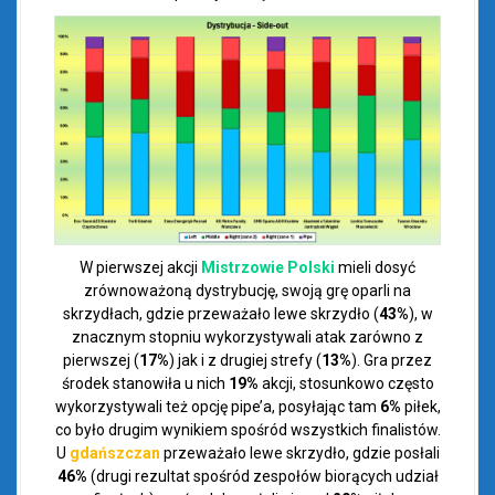
W pierwszej akcji
Mistrzowie Polski
mieli dosyć
zrównoważoną dystrybucję, swoją grę oparli na
skrzydłach, gdzie przeważało lewe skrzydło (
43%
), w
znacznym stopniu wykorzystywali atak zarówno z
pierwszej (
17%
) jak i z drugiej strefy (
13%
). Gra przez
środek stanowiła u nich
19%
akcji, stosunkowo często
wykorzystywali też opcję pipe’a, posyłając tam
6%
piłek,
co było drugim wynikiem spośród wszystkich finalistów.
U
gdańszczan
przeważało lewe skrzydło, gdzie posłali
46%
(drugi rezultat spośród zespołów biorących udział