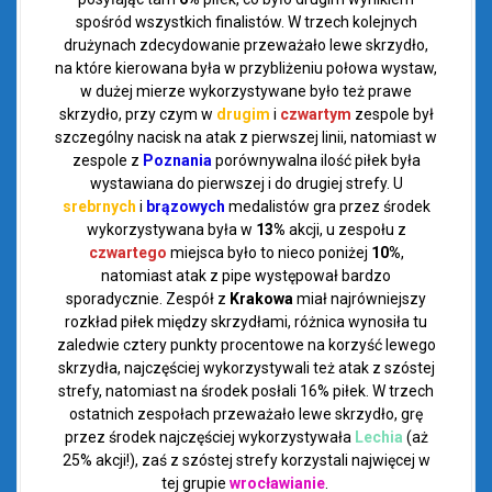
spośród wszystkich finalistów. W trzech kolejnych
drużynach zdecydowanie przeważało lewe skrzydło,
na które kierowana była w przybliżeniu połowa wystaw,
w dużej mierze wykorzystywane było też prawe
skrzydło, przy czym w
drugim
i
czwartym
zespole był
szczególny nacisk na atak z pierwszej linii, natomiast w
zespole z
Poznania
porównywalna ilość piłek była
wystawiana do pierwszej i do drugiej strefy. U
srebrnych
i
brązowych
medalistów gra przez środek
wykorzystywana była w
13%
akcji, u zespołu z
czwartego
miejsca było to nieco poniżej
10%
,
natomiast atak z pipe występował bardzo
sporadycznie. Zespół z
Krakowa
miał najrówniejszy
rozkład piłek między skrzydłami, różnica wynosiła tu
zaledwie cztery punkty procentowe na korzyść lewego
skrzydła, najczęściej wykorzystywali też atak z szóstej
strefy, natomiast na środek posłali 16% piłek. W trzech
ostatnich zespołach przeważało lewe skrzydło, grę
przez środek najczęściej wykorzystywała
Lechia
(aż
25% akcji!), zaś z szóstej strefy korzystali najwięcej w
tej grupie
wrocławianie
.