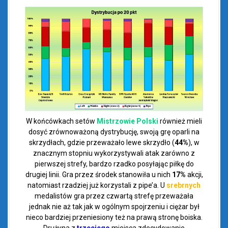
W końcówkach setów
Mistrzowie Polski
również
mieli
dosyć zrównoważoną dystrybucję, swoją grę oparli na
skrzydłach, gdzie przeważało lewe skrzydło (
44%
), w
znacznym stopniu wykorzystywali atak zarówno z
pierwszej strefy, bardzo rzadko posyłając piłkę do
drugiej linii. Gra przez środek stanowiła u nich
17%
akcji,
natomiast rzadziej już korzystali z pipe’a. U
srebrnych
medalistów gra przez czwartą strefę przeważała
jednak nie aż tak jak w ogólnym spojrzeniu i ciężar był
nieco bardziej przeniesiony też na prawą stronę boiska.