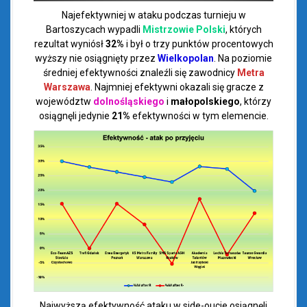
Najefektywniej w ataku podczas turnieju w
Bartoszycach wypadli
Mistrzowie Polski
, których
rezultat wyniósł
32%
i był o trzy punktów procentowych
wyższy nie osiągnięty przez
Wielkopolan
. Na poziomie
średniej efektywności znaleźli się zawodnicy
Metra
Warszawa
. Najmniej efektywni okazali się gracze z
województw
dolnośląskiego
i
małopolskiego
, którzy
osiągnęli jedynie
21%
efektywności w tym elemencie.
Najwyższą efektywność ataku w side-oucie osiągnęli