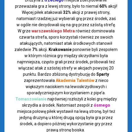
Drużyna z
trzeciego
miejsca
zdecydowanie
przeważała gra z lewej strony, było to niemal
60%
akcji!
Więcej piłek atakowali
32%
akcji z prawej strony,
natomiast rzadziej już wybierali grę przez środek, zaś
w ogóle nie decydowali się na grę przez szóstą strefę.
W grze
warszawskiego Metra
również dominowała
czwarta strefa, sporo korzystali również ze swoich
atakujących, natomiast atak środkowych stanowił
zaledwie
7%
akcji.
Krakowanie
ponownie byli zespołem
w którym różnica gry między skrzydłami była
najmniejsza, często grali przez środek, próbowali też
włączać atak z szóstej strefy w akcjach powyżej 20
punktu. Bardzo zbliżoną dystrybucję do
Sparty
zaprezentowała
Akademia Talentów
z nieco
większym naciskiem na lewoskrzydłowych i
sporadyczniejszym korzystaniem z pipe’a.
Tomaszowianie
najrówniej rozłożyli z kolei grę między
skrzydła a środek. Natomiast zespół z
ósmego
miejsca połowę piłek wystawił na lewą stronę, był też
jedyną drużyną u której drugą opcją była gra przez
środek, a dopiero później wykorzystanie gry przez
prawą stronę boiska.