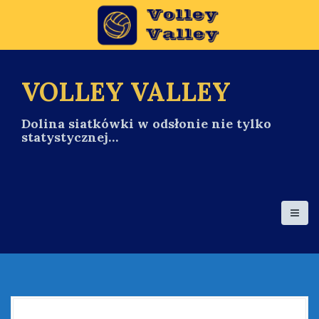
S
k
i
p
t
o
VOLLEY VALLEY
c
o
Dolina siatkówki w odsłonie nie tylko
n
statystycznej…
t
e
n
t