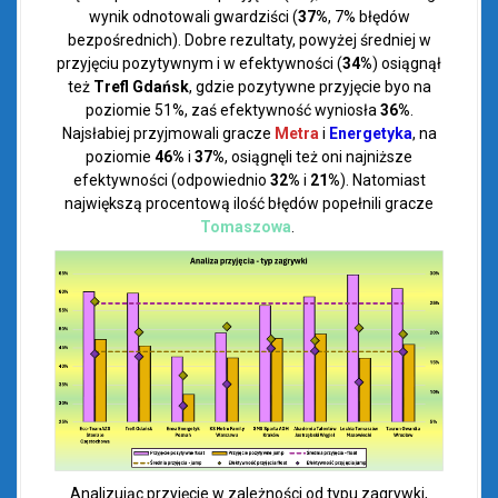
wynik odnotowali gwardziści (
37%
, 7% błędów
bezpośrednich). Dobre rezultaty, powyżej średniej w
przyjęciu pozytywnym i w efektywności (
34%
) osiągnął
też
Trefl Gdańsk
, gdzie pozytywne przyjęcie byo na
poziomie 51%, zaś efektywność wyniosła
36%
.
Najsłabiej przyjmowali gracze
Metra
i
Energetyka
, na
poziomie
46%
i
37%
, osiągnęli też oni najniższe
efektywności (odpowiednio
32%
i
21%
). Natomiast
największą procentową ilość błędów popełnili gracze
Tomaszowa
.
Analizując przyjęcie w zależności od typu zagrywki,