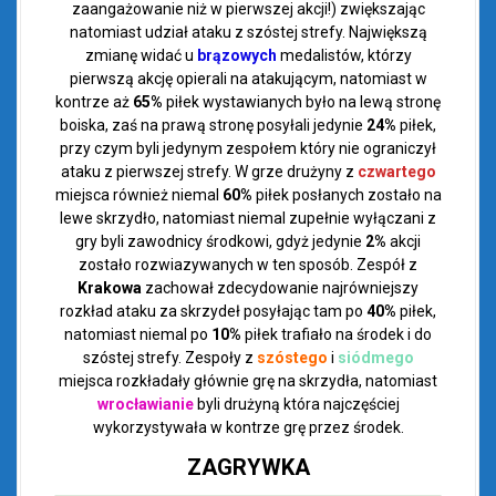
zaangażowanie niż w pierwszej akcji!) zwiększając
natomiast udział ataku z szóstej strefy. Największą
zmianę widać u
brązowych
medalistów, którzy
pierwszą akcję opierali na atakującym, natomiast w
kontrze aż
65%
piłek wystawianych było na lewą stronę
boiska, zaś na prawą stronę posyłali jedynie
24%
piłek,
przy czym byli jedynym zespołem który nie ograniczył
ataku z pierwszej strefy. W grze drużyny z
czwartego
miejsca również niemal
60%
piłek posłanych zostało na
lewe skrzydło, natomiast niemal zupełnie wyłączani z
gry byli zawodnicy środkowi, gdyż jedynie
2%
akcji
zostało rozwiazywanych w ten sposób. Zespół z
Krakowa
zachował zdecydowanie najrówniejszy
rozkład ataku za skrzydeł posyłając tam po
40%
piłek,
natomiast niemal po
10%
piłek trafiało na środek i do
szóstej strefy. Zespoły z
szóstego
i
siódmego
miejsca rozkładały głównie grę na skrzydła, natomiast
wrocławianie
byli drużyną która najczęściej
wykorzystywała w kontrze grę przez środek.
ZAGRYWKA