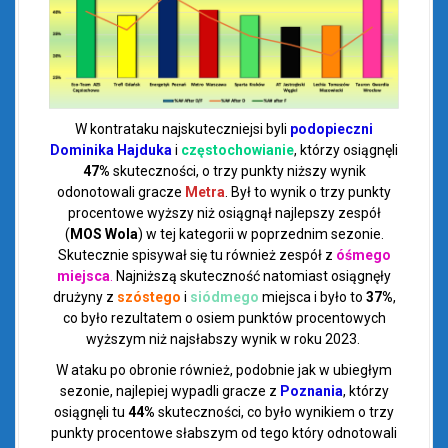
W kontrataku najskuteczniejsi byli
podopieczni
Dominika Hajduka
i
częstochowianie
, którzy osiągnęli
47%
skuteczności, o trzy punkty niższy wynik
odonotowali gracze
Metra
. Był to wynik o trzy punkty
procentowe wyższy niż osiągnął najlepszy zespół
(
MOS
Wola
) w tej kategorii w poprzednim sezonie.
Skutecznie spisywał się tu również zespół z
óśmego
miejsca
.
Najniższą skuteczność natomiast osiągnęły
drużyny z
szóstego
i
siódmego
miejsca i było to
37%
,
co było rezultatem o osiem punktów procentowych
wyższym niż najsłabszy wynik w roku 2023.
W ataku po obronie również, podobnie jak w ubiegłym
sezonie, najlepiej wypadli gracze z
Poznania
, którzy
osiągnęli tu
44%
skuteczności, co było wynikiem o trzy
punkty procentowe słabszym od tego który odnotowali