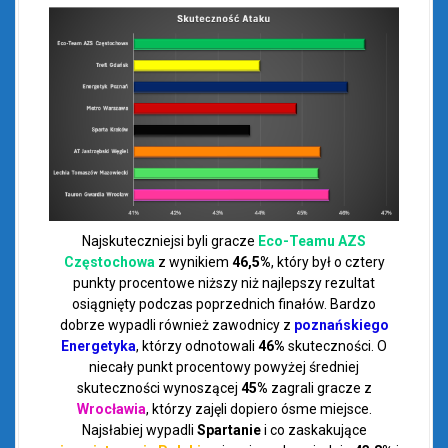
Najskuteczniejsi byli gracze
Eco-Teamu AZS
Częstochowa
z wynikiem
46,5%
, który był o cztery
punkty procentowe niższy niż najlepszy rezultat
osiągnięty podczas poprzednich finałów. Bardzo
dobrze wypadli również zawodnicy z
poznańskiego
Energetyka
, którzy odnotowali
46%
skuteczności. O
niecały punkt procentowy powyżej średniej
skuteczności wynoszącej
45%
zagrali gracze z
Wrocławia
, którzy zajęli dopiero ósme miejsce.
Najsłabiej wypadli
Spartanie
i co zaskakujące