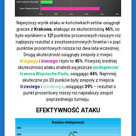
Najwyższy wynik ataku w końcówkach setów osiągnęli
gracze z
Krakowa
, atakując ze skutecznością
46%
, co
było wynikiem o
12!
punktów procenowych niższym niż
najlepszy rezultat z zeszłosezonowych finałów i o pięć
punktów procentowych niższa niż dwa lata wcześniej.
Drugą skuteczność osiągnęły zespoły z miejsc
drugiego
i
ósmego
i było to
45%
. Powyżej średniej
skuteczności ataku znaleźli się jeszcze
podopieczni
trenera Wojciecha Pudo
, osiągając
44%
. Najmniej
skuteczne po 20 punkcie były zespoły z miejsca
trzeciego
i
siódmego
, osiągając
39%
– rezultat o
punkt procentowy niższy niż najsłabszy zespół
poprzedniego turnieju.
EFEKTYWNOŚĆ ATAKU