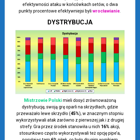
efektywności ataku w końcówkach setów, o dwa
punkty procentowe efektywniejsi byli
wrocławianie
.
DYSTRYBUCJA
Mistrzowie Polski
mieli dosyć zrównoważoną
dystrybucję, swoją grę oparli na skrzydłach, gdzie
przeważało lewe skrzydło (
45%
), w znacznym stopniu
wykorzystywali atak zarówno z pierwszej jak i z drugiej
strefy. Gra przez środek stanowiła u nich
16%
akcji,
stosunkowo często wykorzystywali też opcję pipe’a,
posyłając tam
6%
piłek, co było drugim wynikiem