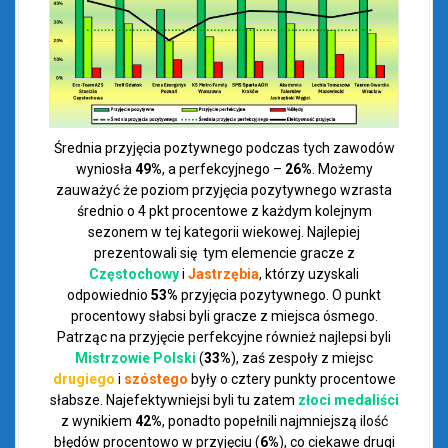
Średnia przyjęcia poztywnego podczas tych zawodów
wyniosła
49%
, a perfekcyjnego –
26%
. Możemy
zauważyć że poziom przyjęcia pozytywnego wzrasta
średnio o 4 pkt procentowe z każdym kolejnym
sezonem w tej kategorii wiekowej. Najlepiej
prezentowali się tym elemencie gracze z
Częstochowy
i
Jastrzębia
, którzy uzyskali
odpowiednio
53%
przyjęcia pozytywnego. O punkt
procentowy słabsi byli gracze z miejsca ósmego.
Patrząc na przyjęcie perfekcyjne również najlepsi byli
Mistrzowie Polski
(
33%
), zaś zespoły z miejsc
drugiego
i
szóstego
były o cztery punkty procentowe
słabsze. Najefektywniejsi byli tu zatem
złoci medaliści
z wynikiem
42%
, ponadto popełnili najmniejszą ilość
błędów procentowo w przyjęciu (
6%
), co ciekawe drugi