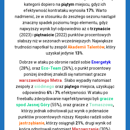
kategorii dopiero na
piątym
miejscu, gdyż ich
efektywność kontrataku wynosiła
17%
. Warto
nadmienić, że w stosunku do zeszłego sezonu nastąpił
znaczny spadek poziomu tego elementu, gdyż
najwyższy wynik był odpowiednio aż o
trzynaście
(2023) i
piętnaście
(2022) punktów procentowych
słabszy niż w sezonach wcześniejszych. Największe
trudności napotkał tu zespół
Akademii Talentów
, który
uzyskał jedynie
13%
.
Dobrze w ataku po obronie radził sobie
Energetyk
(28%), oraz
Eco-Team
(26%), o punkt procentowy
poniżej średniej znaleźli się natomiast gracze
warszawskiego Metra
. Słabo wypadły natomiast
zespoły z
siódmego
oraz
piątego
miejsca, uzyskując
odpowiednio
6%
i
7%
efektywności. W ataku po
freeballu zdecydowanie najefektywniejsi byli
gracze
spod Jasnej Góry
(55%), oraz gracze z
Tomaszowa
,
którzy jednak odnotowali już wynik o jedenaście
punktów procentowych niższy. Kiepsko radzili sobie
jastrzębianie
, którzy osiągnęli
21%
, drugi wynik od
końca odnotowali natomiast
Mazowszanie
(30%).