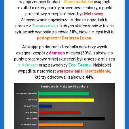
w poprzednich finałach.
Złoci medaliści
osiągnęli
rezultat o cztery punkty procentowe słabszy, o punkt
procentowy mniej skuteczni byli
Metrowcy
.
Zdecydowanie największe trudności napotkali tu
gracze z
Tomaszowa
, u których skuteczność w takich
sytuacjach wynosiła zaledwie
30%
, niewiele lepsi byli tu
podopieczni Dariusza Luksa
.
Atakując po dograniu freeballa najwższy wynik
osiągnął zespół z
ósmego
miejsca (60%), zaledwie o
punkt procentowy mniej skuteczni byli gracze z miejsca
siódmego
oraz zawodnicy
Eco-Teamu
. Najsłabiej
wypadli tu natomiast
warszawianie
i
jastrzębianie
,
którzy odnotowali zaledwie
44%
.