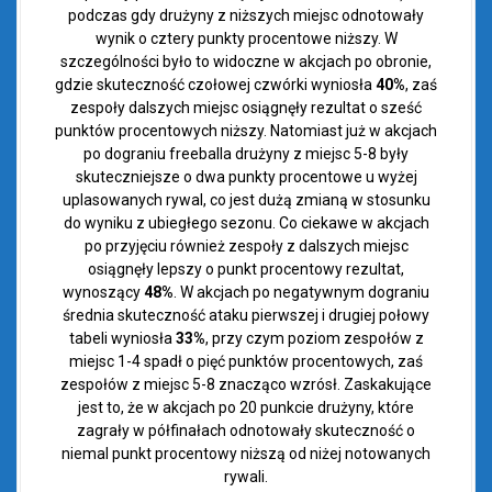
podczas gdy drużyny z niższych miejsc odnotowały
wynik o cztery punkty procentowe niższy. W
szczególności było to widoczne w akcjach po obronie,
gdzie skuteczność czołowej czwórki wyniosła
40%
, zaś
zespoły dalszych miejsc osiągnęły rezultat o sześć
punktów procentowych niższy. Natomiast już w akcjach
po dograniu freeballa drużyny z miejsc 5-8 były
skuteczniejsze o dwa punkty procentowe u wyżej
uplasowanych rywal, co jest dużą zmianą w stosunku
do wyniku z ubiegłego sezonu. Co ciekawe w akcjach
po przyjęciu również zespoły z dalszych miejsc
osiągnęły lepszy o punkt procentowy rezultat,
wynoszący
48%
. W akcjach po negatywnym dograniu
średnia skuteczność ataku pierwszej i drugiej połowy
tabeli wyniosła
33%
, przy czym poziom zespołów z
miejsc 1-4 spadł o pięć punktów procentowych, zaś
zespołów z miejsc 5-8 znacząco wzrósł. Zaskakujące
jest to, że w akcjach po 20 punkcie drużyny, które
zagrały w półfinałach odnotowały skuteczność o
niemal punkt procentowy niższą od niżej notowanych
rywali.