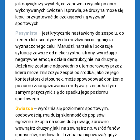
jak największy wysiłek, co zapewnia wysoki poziom
wykonywanych ćwiczeń i sprawia, że drużyna może się
lepiej przygotować do czekających ją wyzwań
sportowych.
Pesymista
– jest krytycznie nastawiony do zespołu, do
trenera lub sceptyczny do możliwości osiągnięcia
wyznaczonego celu. Marudzi, narzeka i pokazuje
sytuację zawsze od niekorzystnej strony, wyrażając
negatywne emocje działa destrukcyjnie na drużynę.
Jeżeli nie zostanie odpowiednio utemperowany przez
lidera może zniszczyć zespół od środka, jako że jego
kontestatorski stosunek, może spowodować obniżenie
poziomu zaangażowania i motywacji zespołu i tym
samym przyczynić się do spadku jego poziomu
sportowego.
Gwiazda
– wyróżnia się poziomem sportowym,
osobowością, ma dużą skłonność do popisów i
egoizmu. Skupia na sobie dużą uwagę zarówno
wewnątrz drużyny jak i na zewnątrz np. wśród fanów,
sponsorów, mediów itd. Trzeba na nią uważać, gdyż