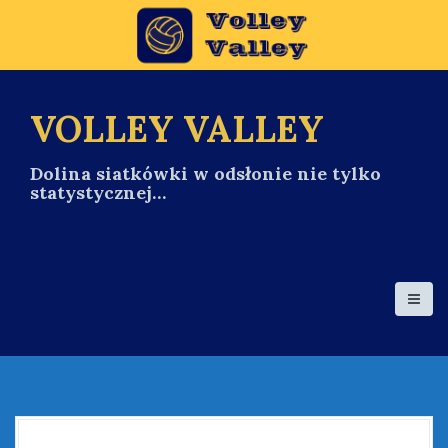
S
k
i
p
t
o
VOLLEY VALLEY
c
o
Dolina siatkówki w odsłonie nie tylko
n
statystycznej…
t
e
n
t