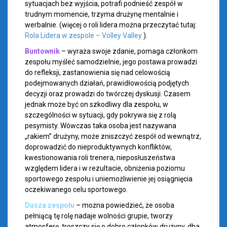
sytuacjach bez wyjścia, potrafi podnieść zespół w
trudnym momencie, trzyma drużynę mentalnie i
werbalnie. (więcej o roli lidera można przeczytać tutaj:
Rola Lidera w zespole – Volley Valley
).
Buntownik
– wyraża swoje zdanie, pomaga członkom
zespołu myśleć samodzielnie, jego postawa prowadzi
do refleksji, zastanowienia się nad celowością
podejmowanych działań, prawidłowością podjętych
decyzji oraz prowadzi do twórczej dyskusji. Czasem
jednak może być on szkodliwy dla zespołu, w
szczególności w sytuacji, gdy pokrywa się z rolą
pesymisty. Wówczas taka osoba jest nazywana
„rakiem” drużyny, może zniszczyć zespół od wewnątrz,
doprowadzić do nieproduktywnych konfliktów,
kwestionowania roli trenera, nieposłuszeństwa
względem lidera i w rezultacie, obniżenia poziomu
sportowego zespołu i uniemożliwienie jej osiągnięcia
oczekiwanego celu sportowego.
Dusza zespołu
– można powiedzieć, że osoba
pełniącą tę rolę nadaje wolności grupie, tworzy
atmosferę, troszczy się o dobro członków drużyny, dba