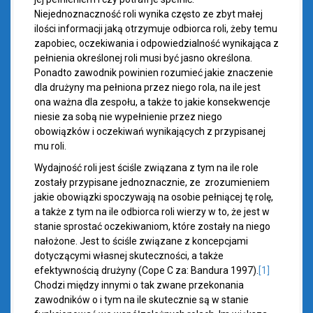
Niejednoznaczność roli wynika często ze zbyt małej
ilości informacji jaką otrzymuje odbiorca roli, żeby temu
zapobiec, oczekiwania i odpowiedzialność wynikająca z
pełnienia określonej roli musi być jasno określona.
Ponadto zawodnik powinien rozumieć jakie znaczenie
dla drużyny ma pełniona przez niego rola, na ile jest
ona ważna dla zespołu, a także to jakie konsekwencje
niesie za sobą nie wypełnienie przez niego
obowiązków i oczekiwań wynikających z przypisanej
mu roli.
Wydajność roli jest ściśle związana z tym na ile role
zostały przypisane jednoznacznie, ze zrozumieniem
jakie obowiązki spoczywają na osobie pełniącej tę rolę,
a także z tym na ile odbiorca roli wierzy w to, że jest w
stanie sprostać oczekiwaniom, które zostały na niego
nałożone. Jest to ściśle związane z koncepcjami
dotyczącymi własnej skuteczności, a także
efektywnością drużyny (Cope C za: Bandura 1997).
[1]
Chodzi między innymi o tak zwane przekonania
zawodników o i tym na ile skutecznie są w stanie