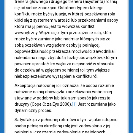
trenera głównego i drugiego trenera (asystenta) różnią
się od siebie znacząco. Ostatnim typem takiego
konfliktu może być sytuacja, w której oczekiwana rola
kłóci się z systemem wartości lub przekonaniami osoby
która ma ją pełnić, jest to wówczas konflikt
wewnętrzny. Wiąże się z tym przeciążenie rolą, które
może być rozumiane jako nadmiar kłócących się ze
sobą oczekiwań względem osoby ją pełniącej,
odpowiedzialność przekracza możliwości zawodnika i
nakłada na niego zbyt dużą liczbę obowiązków, którym
powinien sprostać. Im większa niejasność w stosunku
do oczekiwań względem pełnionej roli tym większe
niebezpieczeństwo wystąpienia konfliktu ról.
Akceptacja nałożonej roli oznacza, że osoba rozumie
nałożone na nią obowiązki i oczekiwania wobec niej
stawiane w podobny lub taki sam sposób jak reszta
drużyny (Cope C: za Eys 2006).
[1]
Jest rozumiana jako
dynamiczny proces.
Satysfakcja z pełnionej roli mówi o tym w jakim stopniu
osoba pełniąca określoną rolę jest zadowolona z jej
pełnienia i czy czerpie zadowolenie z pełnionych