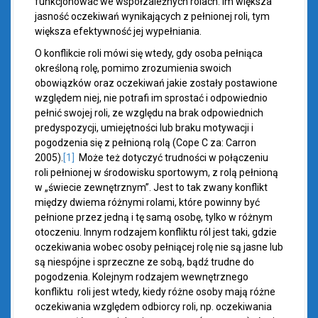
funkcjonować we współzależnych rolach. Im większa
jasność oczekiwań wynikających z pełnionej roli, tym
większa efektywność jej wypełniania.
O konflikcie roli mówi się wtedy, gdy osoba pełniąca
określoną rolę, pomimo zrozumienia swoich
obowiązków oraz oczekiwań jakie zostały postawione
względem niej, nie potrafi im sprostać i odpowiednio
pełnić swojej roli, ze względu na brak odpowiednich
predyspozycji, umiejętności lub braku motywacji i
pogodzenia się z pełnioną rolą (Cope C za: Carron
2005).
[1]
Może też dotyczyć trudności w połączeniu
roli pełnionej w środowisku sportowym, z rolą pełnioną
w „świecie zewnętrznym”. Jest to tak zwany konflikt
między dwiema różnymi rolami, które powinny być
pełnione przez jedną i tę samą osobę, tylko w różnym
otoczeniu. Innym rodzajem konfliktu ról jest taki, gdzie
oczekiwania wobec osoby pełniącej rolę nie są jasne lub
są niespójne i sprzeczne ze sobą, bądź trudne do
pogodzenia. Kolejnym rodzajem wewnętrznego
konfliktu roli jest wtedy, kiedy różne osoby mają różne
oczekiwania względem odbiorcy roli, np. oczekiwania