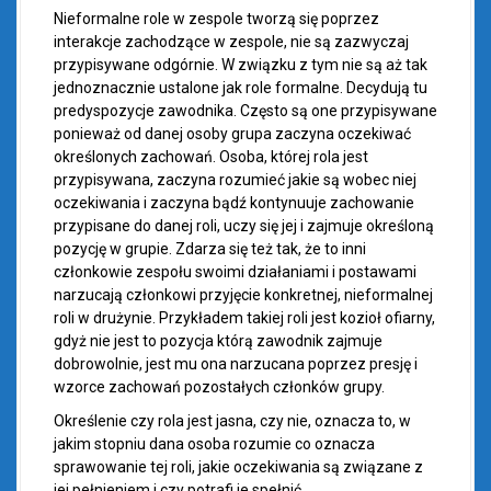
Nieformalne role w zespole tworzą się poprzez
interakcje zachodzące w zespole, nie są zazwyczaj
przypisywane odgórnie. W związku z tym nie są aż tak
jednoznacznie ustalone jak role formalne. Decydują tu
predyspozycje zawodnika. Często są one przypisywane
ponieważ od danej osoby grupa zaczyna oczekiwać
określonych zachowań. Osoba, której rola jest
przypisywana, zaczyna rozumieć jakie są wobec niej
oczekiwania i zaczyna bądź kontynuuje zachowanie
przypisane do danej roli, uczy się jej i zajmuje określoną
pozycję w grupie. Zdarza się też tak, że to inni
członkowie zespołu swoimi działaniami i postawami
narzucają członkowi przyjęcie konkretnej, nieformalnej
roli w drużynie. Przykładem takiej roli jest kozioł ofiarny,
gdyż nie jest to pozycja którą zawodnik zajmuje
dobrowolnie, jest mu ona narzucana poprzez presję i
wzorce zachowań pozostałych członków grupy.
Określenie czy rola jest jasna, czy nie, oznacza to, w
jakim stopniu dana osoba rozumie co oznacza
sprawowanie tej roli, jakie oczekiwania są związane z
jej pełnieniem i czy potrafi je spełnić.