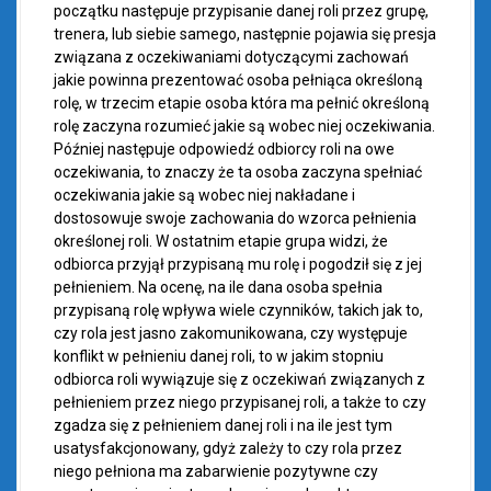
początku następuje przypisanie danej roli przez grupę,
trenera, lub siebie samego, następnie pojawia się presja
związana z oczekiwaniami dotyczącymi zachowań
jakie powinna prezentować osoba pełniąca określoną
rolę, w trzecim etapie osoba która ma pełnić określoną
rolę zaczyna rozumieć jakie są wobec niej oczekiwania.
Później następuje odpowiedź odbiorcy roli na owe
oczekiwania, to znaczy że ta osoba zaczyna spełniać
oczekiwania jakie są wobec niej nakładane i
dostosowuje swoje zachowania do wzorca pełnienia
określonej roli. W ostatnim etapie grupa widzi, że
odbiorca przyjął przypisaną mu rolę i pogodził się z jej
pełnieniem. Na ocenę, na ile dana osoba spełnia
przypisaną rolę wpływa wiele czynników, takich jak to,
czy rola jest jasno zakomunikowana, czy występuje
konflikt w pełnieniu danej roli, to w jakim stopniu
odbiorca roli wywiązuje się z oczekiwań związanych z
pełnieniem przez niego przypisanej roli, a także to czy
zgadza się z pełnieniem danej roli i na ile jest tym
usatysfakcjonowany, gdyż zależy to czy rola przez
niego pełniona ma zabarwienie pozytywne czy