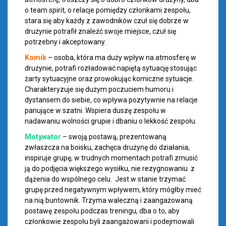
o team spirit, o relacje pomiędzy członkami zespołu,
stara się aby każdy z zawodników czuł się dobrze w
drużynie potrafił znaleźć swoje miejsce, czuł się
potrzebny i akceptowany.
Komik
– osoba, która ma duży wpływ na atmosferę w
drużynie, potrafi rozładować napiętą sytuację stosując
żarty sytuacyjne oraz prowokując komiczne sytuacje.
Charakteryzuje się dużym poczuciem humoru i
dystansem do siebie, co wpływa pozytywnie na relacje
panujące w szatni. Wspiera duszę zespołu w
nadawaniu wolności grupie i dbaniu o lekkość zespołu.
Motywator
– swoją postawą, prezentowaną
zwłaszcza na boisku, zachęca drużynę do działania,
inspiruje grupę, w trudnych momentach potrafi zmusić
ją do podjęcia większego wysiłku, nie rezygnowaniu z
dążenia do wspólnego celu. Jest w stanie trzymać
grupę przed negatywnym wpływem, który mógłby mieć
na nią buntownik. Trzyma waleczną i zaangażowaną
postawę zespołu podczas treningu, dba o to, aby
członkowie zespołu byli zaangażowani i podejmowali