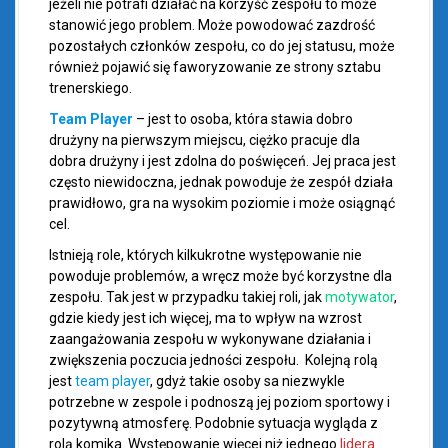
jeżeli nie potrafi działać na korzyść zespołu to może
stanowić jego problem. Może powodować zazdrość
pozostałych członków zespołu, co do jej statusu, może
również pojawić się faworyzowanie ze strony sztabu
trenerskiego.
Tea
m Player
– jest to osoba, która stawia dobro
drużyny na pierwszym miejscu, ciężko pracuje dla
dobra drużyny i jest zdolna do poświęceń. Jej praca jest
często niewidoczna, jednak powoduje że zespół działa
prawidłowo, gra na wysokim poziomie i może osiągnąć
cel.
Istnieją role, których kilkukrotne występowanie nie
powoduje problemów, a wręcz może być korzystne dla
zespołu. Tak jest w przypadku takiej roli, jak
motywator
,
gdzie kiedy jest ich więcej, ma to wpływ na wzrost
zaangażowania zespołu w wykonywane działania i
zwiększenia poczucia jedności zespołu. Kolejną rolą
jest
team player
, gdyż takie osoby sa niezwykle
potrzebne w zespole i podnoszą jej poziom sportowy i
pozytywną atmosferę. Podobnie sytuacja wygląda z
rolą komika. Występowanie więcej niż jednego
lidera