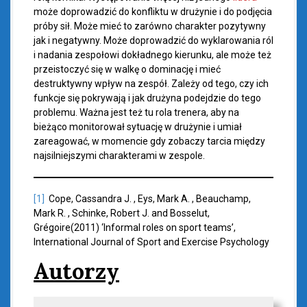
może doprowadzić do konfliktu w drużynie i do podjęcia
próby sił. Może mieć to zarówno charakter pozytywny
jak i negatywny. Może doprowadzić do wyklarowania ról
i nadania zespołowi dokładnego kierunku, ale może też
przeistoczyć się w walkę o dominację i mieć
destruktywny wpływ na zespół. Zależy od tego, czy ich
funkcje się pokrywają i jak drużyna podejdzie do tego
problemu. Ważna jest też tu rola trenera, aby na
bieżąco monitorował sytuację w drużynie i umiał
zareagować, w momencie gdy zobaczy tarcia między
najsilniejszymi charakterami w zespole.
[1]
Cope, Cassandra J. , Eys, Mark A. , Beauchamp,
Mark R. , Schinke, Robert J. and Bosselut,
Grégoire(2011) ‘Informal roles on sport teams’,
International Journal of Sport and Exercise Psychology
Autorzy