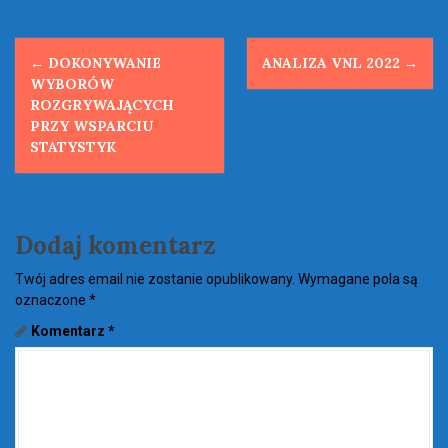
P
←
DOKONYWANIE
ANALIZA VNL 2022
→
o
WYBORÓW
ROZGRYWAJĄCYCH
s
PRZY WSPARCIU
STATYSTYK
t
n
a
Dodaj komentarz
v
Twój adres email nie zostanie opublikowany.
Wymagane pola są
oznaczone
*
i
Komentarz
*
g
a
t