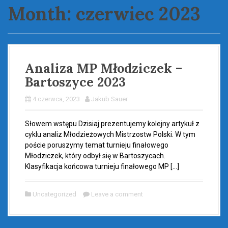
Month:
czerwiec 2023
Analiza MP Młodziczek –
Bartoszyce 2023
4 czerwca, 2023
Jakub Sauer
Słowem wstępu Dzisiaj prezentujemy kolejny artykuł z
cyklu analiz Młodzieżowych Mistrzostw Polski. W tym
poście poruszymy temat turnieju finałowego
Młodziczek, który odbył się w Bartoszycach.
Klasyfikacja końcowa turnieju finałowego MP […]
Uncategorized
Leave a comment