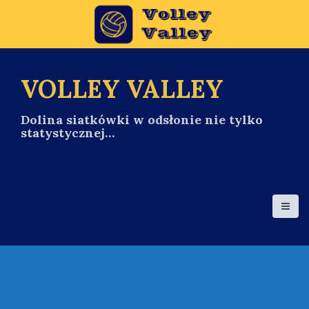
S
k
i
p
t
o
VOLLEY VALLEY
c
o
Dolina siatkówki w odsłonie nie tylko
n
statystycznej…
t
e
n
t