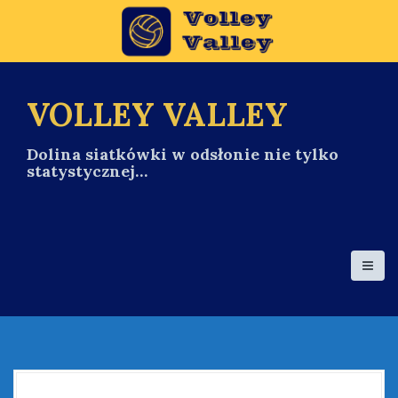
S
k
i
p
t
o
VOLLEY VALLEY
c
o
Dolina siatkówki w odsłonie nie tylko
n
statystycznej…
t
e
n
t