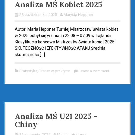
Analiza MŚ Kobiet 2025
28 października, 2025
Marysia Heppner
Autor: Maria Heppner Turniej Mistrzostw Świata kobiet
w 2025 odbył się w dniach 22.08 – 07.09 w Tajlandii.
Klasyfikacja końcowa Mistrzostw Świata kobiet 2025:
SKUTECZNOŚĆ i EFEKTYWNOŚĆ ATAKU Średnia
skuteczność […]
Statystyka
,
Trener w praktyce
Leave a comment
Analiza MŚ U21 2025 –
Chiny
11 września, 2025
Marysia Heppner