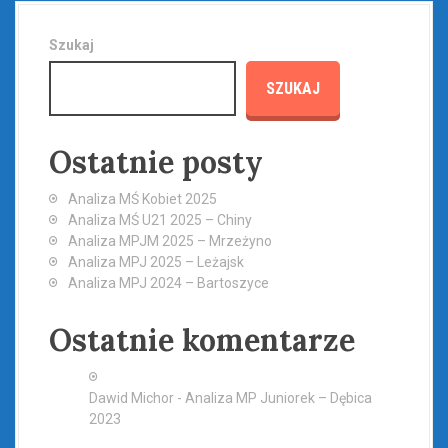
t
Szukaj
s
SZUKAJ
n
a
Ostatnie posty
v
Analiza MŚ Kobiet 2025
i
Analiza MŚ U21 2025 – Chiny
Analiza MPJM 2025 – Mrzeżyno
g
Analiza MPJ 2025 – Leżajsk
a
Analiza MPJ 2024 – Bartoszyce
t
Ostatnie komentarze
i
Dawid Michor
-
Analiza MP Juniorek – Dębica
o
2023