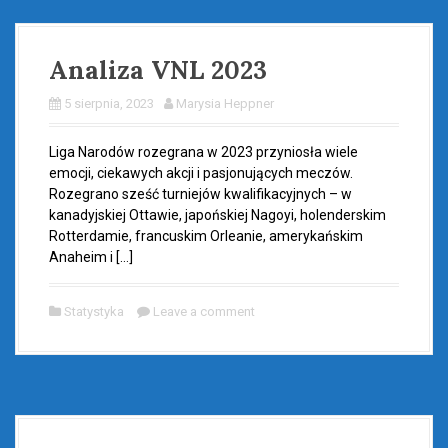
Analiza VNL 2023
5 sierpnia, 2023
Marysia Heppner
Liga Narodów rozegrana w 2023 przyniosła wiele
emocji, ciekawych akcji i pasjonujących meczów.
Rozegrano sześć turniejów kwalifikacyjnych – w
kanadyjskiej Ottawie, japońskiej Nagoyi, holenderskim
Rotterdamie, francuskim Orleanie, amerykańskim
Anaheim i […]
Statystyka
Leave a comment