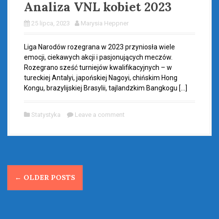
Analiza VNL kobiet 2023
25 lipca, 2023
Marysia Heppner
Liga Narodów rozegrana w 2023 przyniosła wiele
emocji, ciekawych akcji i pasjonujących meczów.
Rozegrano sześć turniejów kwalifikacyjnych – w
tureckiej Antalyi, japońskiej Nagoyi, chińskim Hong
Kongu, brazylijskiej Brasylii, tajlandzkim Bangkogu […]
Statystyka
Leave a comment
P
←
OLDER POSTS
o
s